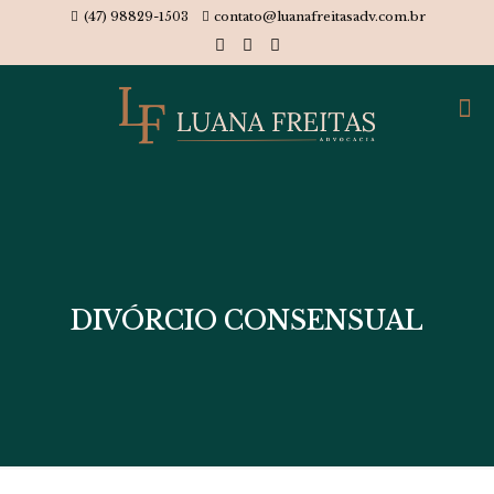
(47) 98829-1503
contato@luanafreitasadv.com.br
DIVÓRCIO CONSENSUAL