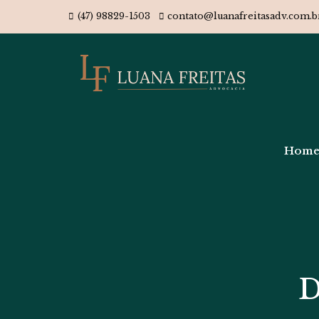
(47) 98829-1503
contato@luanafreitasadv.com.b
Hom
D