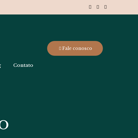
Fale conosco
g
Contato
IO