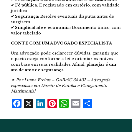
✔ Fé pública:
É registrado em cartório, com validade
jurídica
✔ Segurança:
Resolve eventuais disputas antes de
surgirem
✔ Simplicidade e economia:
Documento único, com
valor tabelado
CONTE COM UM ADVOGADO ESPECIALISTA
Um advogado pode esclarecer dúvidas, garantir que
o pacto esteja conforme a lei e orientar os noivos
com base em suas realidades. Afinal,
planejar é um
ato de amor e segurança
.
📌
Por Luana Freitas – OAB/SC 64.407 – Advogada
especialista em Direito de Família e Planejamento
Matrimonial.
Facebook
X
LinkedIn
Pinterest
WhatsApp
Email
Share